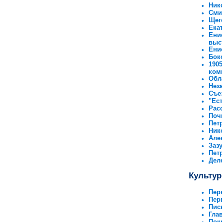
Ник
Сми
Щег
Ека
Ени
выс
Ени
Бок
190
ком
Обл
Нез
Съе
"Ес
Рас
Поч
Пет
Ник
Але
Заз
Пет
Дел
Культур
Пер
Пер
Пис
Гла
Пок