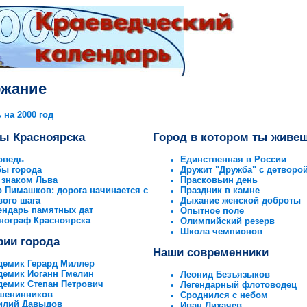
ржание
 на 2000 год
ы Красноярска
Город в котором ты живе
оведь
Единственная в России
бы города
Дружит "Дружба" с детворо
 знаком Льва
Прасковьин день
р Пимашков: дорога начинается с
Праздник в камне
вого шага
Дыхание женской доброты
ендарь памятных дат
Опытное поле
нограф Красноярска
Олимпийский резерв
Школа чемпионов
рии города
Наши современники
демик Герард Миллер
демик Иоганн Гмелин
Леонид Безъязыков
демик Степан Петрович
Легендарный флотоводец
шенинников
Сроднился с небом
илий Давыдов
Иван Лихачев