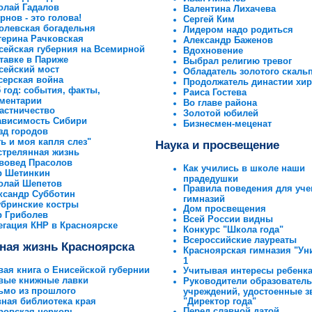
олай Гадалов
Валентина Лихачева
рнов - это голова!
Сергей Ким
олевская богадельня
Лидером надо родиться
терина Рачковская
Александр Баженов
сейская губерния на Всемирной
Вдохновение
тавке в Париже
Выбрал религию тревог
сейский мост
Обладатель золотого скаль
серская война
Продолжатель династии хир
5 год: события, факты,
Раиса Гостева
ментарии
Во главе района
астничество
Золотой юбилей
ависимость Сибири
Бизнесмен-меценат
зд городов
ть и моя капля слез"
Наука и просвещение
стрелянная жизнь
вовед Прасолов
Как учились в школе наши
р Шетинкин
прадедушки
олай Шепетов
Правила поведения для уче
ксандр Субботин
гимназий
убринские костры
Дом просвещения
р Гриболев
Всей России видны
егация КНР в Красноярске
Конкурс "Школа года"
Всероссийские лауреаты
ная жизнь Красноярска
Красноярская гимназия "Ун
1
вая книга о Енисейской губернии
Учитывая интересы ребенк
вые книжные лавки
Руководители образовател
ьмо из прошлого
учреждений, удостоенные з
вная библиотека края
"Директор года"
Перед славной датой
ровская церковь