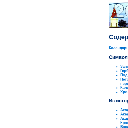
Соде
Календарь
Символ
Зап
Гер
Под
Пет
пер
Кал
Хро
Из исто
Ака
Ака
Ака
Кра
Вас