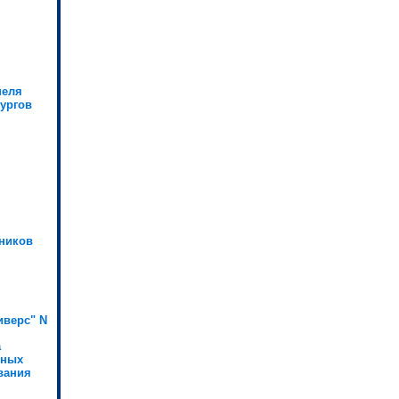
пеля
ургов
ников
иверс" N
а
ьных
вания