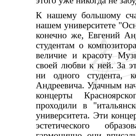
этого уже никогда не забу
К нашему большому сча
нашем университете "Ос
конечно же, Евгений Ан
студентам о композитора
величие и красоту Муз
своей любви к ней. За э
ни одного студента, 
Андреевича. Удачным нач
концерты Красноярско
проходили в "итальянск
университета. Эти конце
эстетического образо
гармонично они вписал