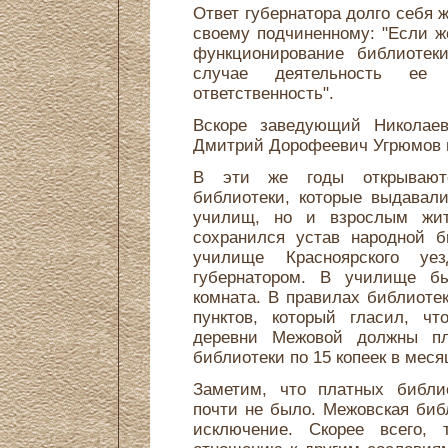
Ответ губернатора долго себя ж
своему подчиненному: "Если 
функционирование библиотек
случае деятельность ее
ответственность".
Вскоре заведующий Николаев
Дмитрий Дорофеевич Угрюмов п
В эти же годы открывают
библиотеки, которые выдавали
училищ, но и взрослым жит
сохранился устав народной б
училище Красноярского уе
губернатором. В училище бы
комната. В правилах библиоте
пунктов, который гласил, чт
деревни Межовой должны пл
библиотеки по 15 копеек в меся
Заметим, что платных библио
почти не было. Межовская биб
исключение. Скорее всего, 