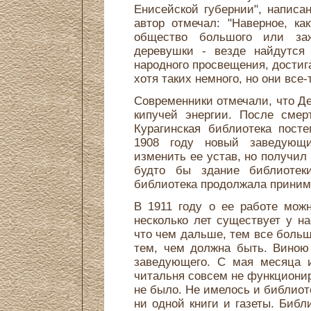
Енисейской губернии", написа
автор отмечал: "Наверное, к
общество большого или заж
деревушки - везде найдутся
народного просвещения, достиг
хотя таких немного, но они все-
Современники отмечали, что Д
кипучей энергии. После смер
Курагинская библиотека пост
1908 году новый заведующ
изменить ее устав, но получил
будто бы здание библиотек
библиотека продолжала приним
В 1911 году о ее работе мож
несколько лет существует у на
что чем дальше, тем все боль
тем, чем должна быть. Виною
заведующего. С мая месяца и
читальня совсем не функционир
не было. Не имелось и библиоте
ни одной книги и газеты. Библ