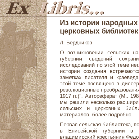
Из истории народных
церковных библиотек
Л. Бердников
О возникновении сельских на
губернии сведений сохран
исследований по этой теме нет
истории создания встречаютс
заметках писателя и краеведа
этой теме посвящено в диссер
революционные преобразования 
1917 гг.)". Автореферат (М., 19
мы решили несколько расширит
сельских и церковных библ
материалов, более подробно.
Первая сельская библиотека, п
в Енисейской губернии в 
владимирский крестьянин Федор