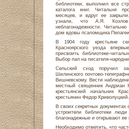
библиотеки, выполнил все ст
каталога книг. Читальня пр
месяцев, и вдруг ее закрыли
узнали, что А.Я. Козлов
неблагонадежности. Читальню 
дом вдовы псаломщика Пелагеи
В 1904 году крестьяне се
Красноярского уезда вперв
присвоить библиотеке-читаль
Выбор пал на писателя-народни
Сельский сход поручил зав
Шилинского почтово-телеграфн
Вишневскому. Вести наблюдение
местный священник Андриан К
крестьянский начальник Кра
крестьянин Федор Криволуцкий
В своих секретных документах 
устроители библиотеки люди
благонадежные и открывают ее 
Необходимо отметить, что част