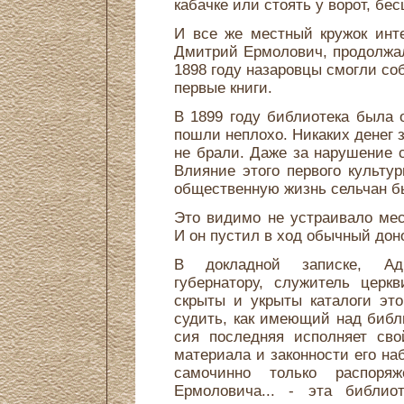
кабачке или стоять у ворот, бес
И все же местный кружок инте
Дмитрий Ермолович, продолжал
1898 году назаровцы смогли соб
первые книги.
В 1899 году библиотека была 
пошли неплохо. Никаких денег з
не брали. Даже за нарушение с
Влияние этого первого культур
общественную жизнь сельчан б
Это видимо не устраивало ме
И он пустил в ход обычный дон
В докладной записке, Ад
губернатору, служитель церкв
скрыты и укрыты каталоги эт
судить, как имеющий над библ
сия последняя исполняет сво
материала и законности его на
самочинно только распоряж
Ермоловича... - эта библиот