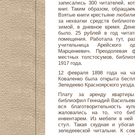
записались 300 читателей, к
книг. Таким образом, обращае
Взятые книги крестьяне любили
за нехватки средств библиот
зимой, в дневное время. Дене
было. 25 рублей в год читат
помещения. Работала тут, ра
учительница Арейского од
Марценкевич. Преодолевая ф
местных толстосумов, библио
1917 года.
12 февраля 1898 года на ча
Коваленко была открыта беспл
Зеледеево Красноярского уезда
Плату за аренду квартиры
библиофил Геннадий Васильевич
вся благотворительность куп
жаловались на то, что биб
инвентарем. Из мебели в ней
стул. Такая скудная и убога
зеледеевской читальни. К со