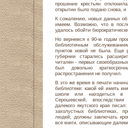
прошение крестьян отклонил
открытии было подано снова, и 
К сожалению, новых данных об
имеем. Возможно, что в посл
удалось обойти бюрократически
Но вернемся к 90-м годам про
библиотечным обслуживани
пунктов новой не была. Еще 
губернии старались расшири
читален - первых своеобразных
был довольно краткосро
распространения не получил.
В это же время в печати начин
библиотеке: какой ей иметь к
школе или находиться в 
Серошевский, впоследствии
далекого якутского края писал
захолустных библиотеках, пр
людей, должны заключать кром
все книги, описывающие далекий