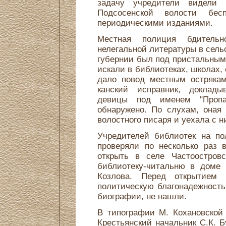
задачу учредители видели 
Подсосенской волости бес
периодическими изданиями.
Местная полиция бдительн
нелегальной литературы в сель
губернии был под пристальным
искали в библиотеках, школах,
дало повод местным острякам
канский исправник, доклады
девицы под именем "Пропа
обнаружено. По слухам, оная
волостного писаря и уехала с н
Учредителей библиотек на по
проверяли по несколько раз 
открыть в селе Частоостровс
библиотеку-читальню в доме 
Козлова. Перед открытием 
политическую благонадежность
биографии, не нашли.
В типографии М. Кохановской 
Крестьянский начальник С.К. Б