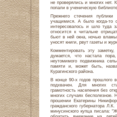
не проверялись и многих нет. 
попали в ученическую библиоте
Прежнего стечения публики 
учащимися. А было когда-то 
интересовалось и шло туда з
относится к читальне отрица
бьют в ней окна, ночью влам
уносят книги, рвут газеты и жур
Комментировать эту заметку,
думается, что настала пора
неутомимого подвижника сель
памяти и, может быть, назв
Курагинского района.
В конце 90-х годов прошлого 
подхвачен. Для многих ст
грамотность населения без отк
многих случаях бесполезное. 
прошении Екатерины Никифор
гражданского губернатора Л.К.
минусинского купца писала: "
обратить внимание на детей