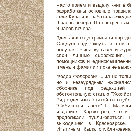
Часто прием и выдачу книг в 
разработаны основные правила
селе Курагино работала ежедне
9 часов вечера. По воскресным 
9 часов вечера.
Здесь часто устраивали народн
Следует подчеркнуть, что ни о
получал. Выписку газет и журн
свои личные сбережения. 
помощников и единомышленник
имена и фамилии пока не выяс
Федор Федорович был не тольк
но и незаурядным журналис
сборнике под редакцией
обстоятельную статью "Хозяйст
Ряд отдельных статей он опубли
"Сибирской газете" П. Макуш
изданиях. Характерно, что и
продолжали публиковаться. Т
выходящем в Красноярске, 
Итыгиным была опубликована