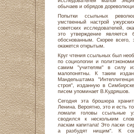
исследователей малой энци
обычаев и обрядов дореволюци
Попытки ссыльных револю
умственный настрой ужурски
советских исследователей, ок
это утверждение является 
обоснованным. Скорее всего,
окажется открытым.
Круг чтения ссыльных был нео
по социологии и политэконом
самим "учителям" в силу их
малопонятны. К таким изда
Мандельштама "Интеллигенция
строя", изданную в Симбирске
писем упоминает В.Кудряшов.
Сегодня эта брошюра хранит
Ленина. Вероятно, это и есть т
ломали головы ссыльные у
сводился к нескольким слов
ласкам капитала! Это ласки си
а разбудят нищим". К сож