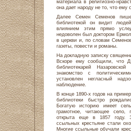
материала в религиозно-нравс
она дает народу не то, что ему 
Далее Семен Семенов пише
библиотекой он видит людей
влиянием этим прямо услед
недоволен был доктором Ермол
в церкви и, по словам Семено
газеты, повести и романы.
На докладную записку священни
Вскоре ему сообщили, что Д
библиотекарей Назаровской
знакомство с политически
установлен негласный надз
наблюдение.
В конце 1890-х годов на приме
библиотеки быстро рождали
Богатую историю имеет сель
грамотное, читающее село, 
открыта еще в 1857 году. 
ссыльных крестьяне стали охо
Многие ссыльные обучали крес