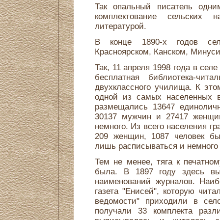
Так опальный писатель одни
комплектование сельских н
литературой.
В конце 1890-х годов сел
Красноярском, Канском, Минуси
Так, 11 апреля 1998 года в сел
бесплатная библиотека-чит
двухклассного училища. К эт
одной из самых населенных в
размещались 13647 единоличн
30137 мужчин и 27417 женщин
немного. Из всего населения г
209 женщин, 1087 человек бы
лишь расписываться и немного 
Тем не менее, тяга к печатно
была. В 1897 году здесь вы
наименований журналов. Наиб
газета "Енисей", которую чита
ведомости" приходили в сел
получали 33 комплекта разли