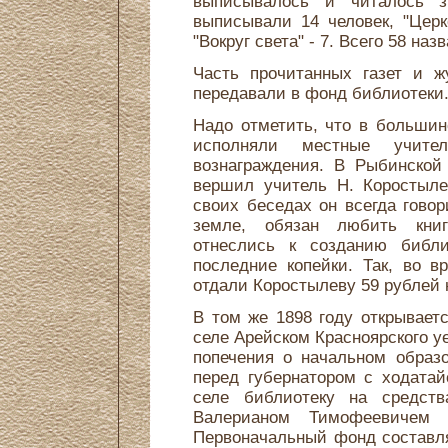
выписывалось и читалось зн
выписывали 14 человек, "Церк
"Вокруг света" - 7. Всего 58 наз
Часть прочитанных газет и ж
передавали в фонд библиотеки
Надо отметить, что в большин
исполняли местные учите
вознаграждения. В Рыбинской
вершил учитель Н. Коростыле
своих беседах он всегда гово
земле, обязан любить книг
отнеслись к созданию библи
последние копейки. Так, во в
отдали Коростылеву 59 рублей 
В том же 1898 году открывает
селе Арейском Красноярского у
попечения о начальном образ
перед губернатором с ходата
селе библиотеку на средств
Валерианом Тимофеевичем
Первоначальный фонд составля