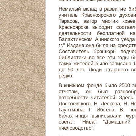
Немалый вклад в развитие биб
учитель Красноярского духов
Тарасов, автор многих крае
Красноярске выходит состав
деятельности бесплатной на
Балахтинском Ачинского уезда
гг." Издана она была на средс
Составитель брошюры подчер
библиотеки во все эти годы бы
таких жителей было записано 1
до 50 лет. Люди старшего во
редко.
В книжном фонде было 2500 эк
отчетам, он был разнооб
потребности читателей. Здесь
Достоевского, Н. Лескова, Н. Не
Гауптмана, Г. Ибсена, В. Гю
балахтинцы выписывали журна
света", "Нива", "Домашний 
пчеловодство".