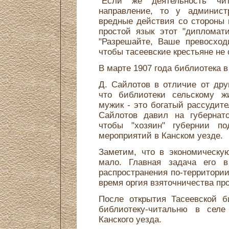
"Если же деятельность чит
направление, то у админист
вредные действия со стороны 
простой язык этот "дипломат
"Разрешайте, Ваше превосход
чтобы тасеевские крестьяне не 
В марте 1907 года библиотека в
Д. Сайлотов в отличие от дру
что библиотеки сельскому ж
мужик - это богатый рассудит
Сайлотов давил на губернато
чтобы "хозяин" губернии п
мероприятий в Канском уезде.
Заметим, что в экономическу
мало. Главная задача его 
распространения по-территории
время оргия взяточничества про
После открытия Тасеевской б
библиотеку-читальню в селе
Канского уезда.