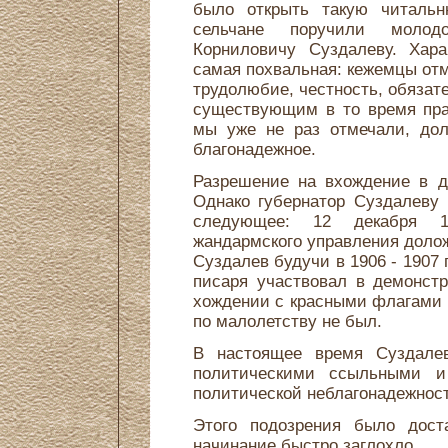
было открыть такую читаль
сельчане поручили моло
Корниловичу Суздалеву. Хар
самая похвальная: кежемцы отм
трудолюбие, честность, обязате
существующим в то время пра
мы уже не раз отмечали, дол
благонадежное.
Разрешение на вхождение в д
Однако губернатор Суздалеву
следующее: 12 декабря 19
жандармского управления долож
Суздалев будучи в 1906 - 1907 
писаря участвовал в демонст
хождении с красными флагами 
по малолетству не был.
В настоящее время Суздале
политическими ссыльными и
политической неблагонадежност
Этого подозрения было доста
начинание быстро заглохло.