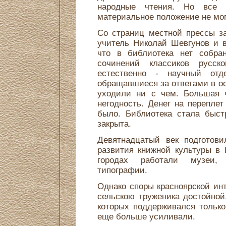
народные чтения. Но все 
материальное положение не мо
Со страниц местной прессы з
учитель Николай Шевгунов и в
что в библиотека нет собра
сочинений классиков русск
естественно - научный отде
обращавшиеся за ответами в о
уходили ни с чем. Большая ч
негодность. Денег на перепле
было. Библиотека стала быст
закрыта.
Девятнадцатый век подготов
развития книжной культуры в 
городах работали музеи, 
типографии.
Однако споры красноярской инт
сельскою труженика достойной
которых поддерживался тольк
еще больше усиливали.