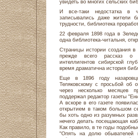
увидеть во многих сельских би
И все-таки недостатка в ч
записывались даже жители б
трудности, библиотека проработ
22 февраля 1898 года в Зелед
одна библиотека-читальня, отк
Страницы истории создания в 
прежде всего рассказ о 
интеллигентов сибирской глу
время драматична история библ
Еще в 1896 году назаровцы
Теляковскому с просьбой об о
через несколько месяцев п
поддержал редактор газеты "Ен
А вскоре в его газете появилас
открытием в таком большом с
бы хоть одно из разумных разв
нечего делать посещающая каба
Как правило, в те годы подобны
"Опять на долю обывателей п