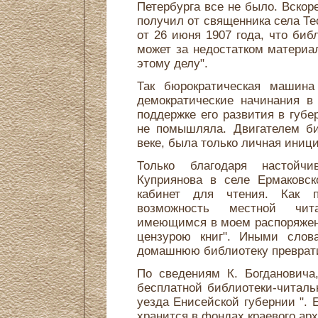
Петербурга все не было. Вскоре
получил от священника села Т
от 26 июня 1907 года, что биб
может за недостатком материа
этому делу".
Так бюрократическая машин
демократические начинания в
поддержке его развития в губ
не помышляла. Двигателем би
веке, была только личная иниц
Только благодаря настойч
Куприянова в селе Ермаковск
кабинет для чтения. Как п
возможность местной чит
имеющимся в моем распоряжен
цензурою книг". Иными слова
домашнюю библиотеку преврат
По сведениям К. Богдановича
бесплатной библиотеки-читаль
уезда Енисейской губернии ". 
хранится в фондах краевого арх