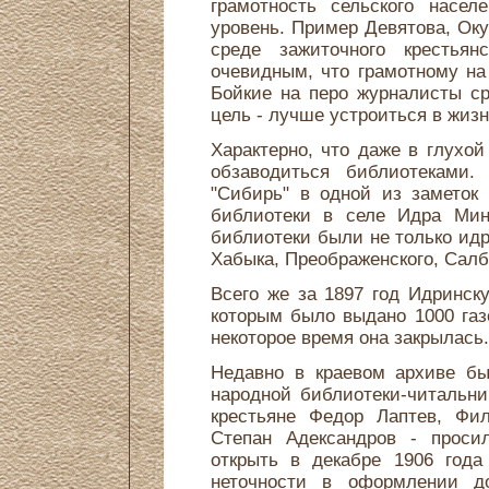
грамотность сельского насе
уровень. Пример Девятова, Ок
среде зажиточного крестьян
очевидным, что грамотному на
Бойкие на перо журналисты ср
цель - лучше устроиться в жизн
Характерно, что даже в глухой
обзаводиться библиотеками. 
"Сибирь" в одной из заметок
библиотеки в селе Идра Мину
библиотеки были не только ид
Хабыка, Преображенского, Салб
Всего же за 1897 год Идринск
которым было выдано 1000 газе
некоторое время она закрылась.
Недавно в краевом архиве бы
народной библиотеки-читальни
крестьяне Федор Лаптев, Фи
Степан Адександров - просил
открыть в декабре 1906 года
неточности в оформлении до