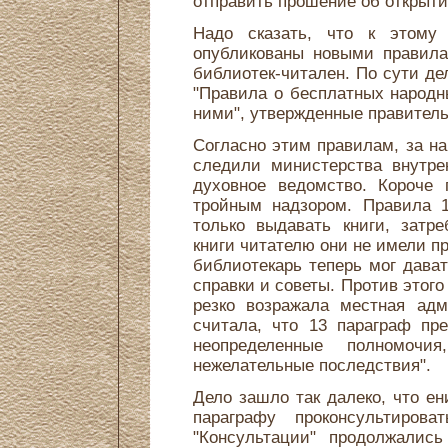
отправить прошение об открыти
Надо сказать, что к этому
опубликованы новыми правила
библиотек-читален. По сути д
"Правила о бесплатных народн
ними", утвержденные правитель
Согласно этим правилам, за 
следили министерства внутре
духовное ведомство. Короче 
тройным надзором. Правила 1
только выдавать книги, затр
книги читателю они не имели п
библиотекарь теперь мог дава
справки и советы. Против этого
резко возражала местная адм
считала, что 13 параграф пр
неопределенные полномоч
нежелательные последствия".
Дело зашло так далеко, что е
параграфу проконсультиров
"Консультации" продолжались