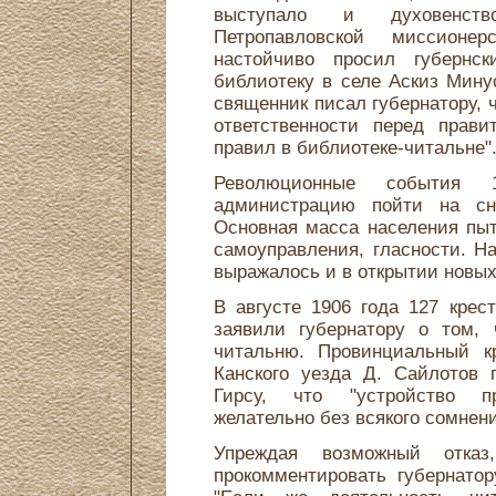
выступало и духовенств
Петропавловской миссионе
настойчиво просил губернс
библиотеку в селе Аскиз Мину
священник писал губернатору, 
ответственности перед прави
правил в библиотеке-читальне"
Революционные события 
администрацию пойти на сня
Основная масса населения пыт
самоуправления, гласности. Н
выражалось и в открытии новых
В августе 1906 года 127 крес
заявили губернатору о том, 
читальню. Провинциальный кр
Канского уезда Д. Сайлотов 
Гирсу, что "устройство пр
желательно без всякого сомнени
Упреждая возможный отказ
прокомментировать губернатор