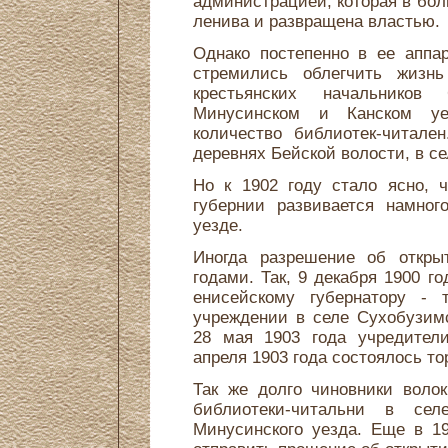
администрацией, которая в бо
ленива и развращена властью.
Однако постепенно в ее аппа
стремились облегчить жизнь
крестьянских начальников
Минусинском и Канском уе
количество библиотек-читале
деревнях Бейской волости, в с
Но к 1902 году стало ясно, 
губернии развивается намног
уезде.
Иногда разрешение об откры
годами. Так, 9 декабря 1900 г
енисейскому губернатору - 
учреждении в селе Сухобузим
28 мая 1903 года учредители
апреля 1903 года состоялось то
Так же долго чиновники воло
библиотеки-читальни в се
Минусинского уезда. Еще в 1