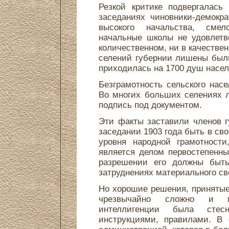
Резкой критике подвергалась
заседаниях чиновники-демокр
высокого начальства, сме
начальные школы не удовлетв
количественном, ни в качестве
селений губернии лишены был
приходилась на 1700 душ насел
Безграмотность сельского нас
Во многих больших селениях 
подпись под документом.
Эти факты заставили членов г
заседании 1903 года быть в св
уровня народной грамотности
является делом первостепенн
разрешении его должны быть
затруднениях материального сво
Но хорошие решения, принятые
чрезвычайно сложно и м
интеллигенции была стесн
инструкциями, правилами. В 