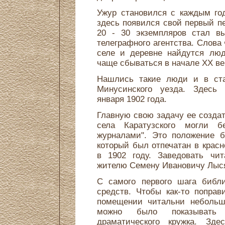
Ужур становился с каждым го
здесь появился свой первый пе
20 - 30 экземпляров стал вы
телеграфного агентства. Слова
селе и деревне найдутся люд
чаще сбываться в начале ХХ ве
Нашлись такие люди и в ста
Минусинского уезда. Здесь 
января 1902 года.
Главную свою задачу ее создат
села Каратузского могли б
журналами". Это положение б
который был отпечатан в крас
в 1902 году. Заведовать чи
жителю Семену Ивановичу Лыся
С самого первого шага библи
средств. Чтобы как-то поправ
помещении читальни небольш
можно было показывать 
драматического кружка. Зд