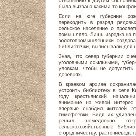
отношению к другим сословия
была вызвана какими-то конфли
Если на юге губернии рож
переходить в разряд рядовы
сельское население о просве
помышляло. Лишь изредка на п
золотопромышленники создава
библиотечки, выписывали для н
Зная, что север губернии оч
уголовными ссыльными, губер
уловкам, чтобы не допустить
деревнях.
В краевом архиве сохранила
устроить библиотеку в селе К
году крестьянский начальн
внимание на живой интерес 
впервые снабдил жителей эт
тимофеевки. Видя их удивлен
решил немедленно отк
сельскохозяйственные библи
огородничеству, растениеводст