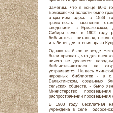
Заметим, что в конце 80-х г
Ермаковской волости было гра
открытием здесь в 1888 го
грамотность населения ст
сведениям, в Ермаковском, 
Сибири селе, в 1902 году р
библиотека - читальня, школь
и кабинет для чтения врача Куп
Однако так было не везде. Не
были признать, что для внешко
ничего не делается: народн
библиотек-читален не от
устраивается. На весь Ачински
народных библиотек - в с.
Балахтинском, созданных б
сельских обществ, - было явн
Министерство просвещен
распространении просвещения с
В 1903 году бесплатная на
учреждена в селе Подсосенск