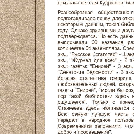
признавался сам Кудряшов, бы
Разнообразная общественно
подготавливала почву для откр
некоторым данным, такая библ
году. Однако архивными и дру
подтверждается. Но есть данны
выписывали 33 названия ра
количеетве 54 экземпляра. Сре
экз., "Русское богатство" - 1 экз
экз., "Журнал для всех" - 2 э
экз.; газеты: "Енисей" - 3 экз.
"Сенатские Ведомости" - З экз
богатая статистика говорил
любознательных людей, которы
газеты "Енисей", "могли бы со
пор такой библиотеки здесь 
ощущается". Только с прие
Станкеева здесь начинается 
Всю самую лучшую часть с
передал в народное пользов
Современники запомнили, что
добро и просвещение".