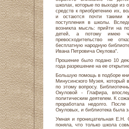
школах, которые по выходе из 
средств к приобретению их, в
и остаются почти такими 
поступления в школы. Вследс
возникла мысль: прийти на п
детей, а потому имею ч
превосходительство не отк
бесплатную народную библиоте
Ивана Петровича Окулова".
Прошение было подано 10 дека
года разрешение на ее открыти
Большую помощь в подборе книг
Минусинского Музея, который 
по этому вопросу. Библиотечн
Окуловой - Глафира, впосле
политическим деятелем. К сож
проработала недолго. После 
Окуловых, и библиотека была з
Умная и проницательная Е.Н. 
поняла, что только школа сов