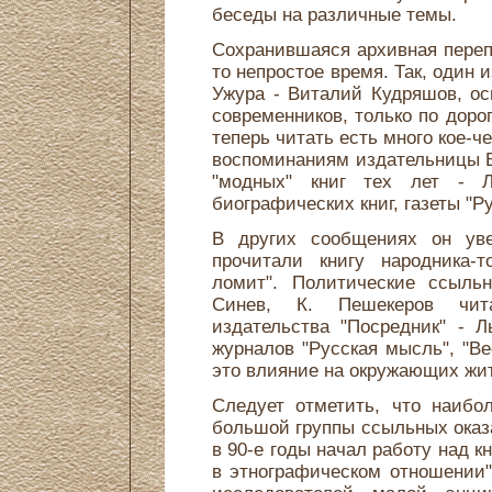
беседы на различные темы.
Сохранившаяся архивная переп
то непростое время. Так, один
Ужура - Виталий Кудряшов, о
современников, только по дорог
теперь читать есть много кое-ч
воспоминаниям издательницы В
"модных" книг тех лет - Л.
биографических книг, газеты "Ру
В других сообщениях он уве
прочитали книгу народника-
ломит". Политические ссыльн
Синев, К. Пешекеров чит
издательства "Посредник" - Л
журналов "Русская мысль", "Ве
это влияние на окружающих жит
Следует отметить, что наибо
большой группы ссыльных оказ
в 90-е годы начал работу над 
в этнографическом отношении"