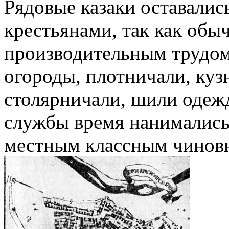
Рядовые казаки оставали
крестьянами, так как обы
производительным трудом.
огороды, плотничали, кузн
столярничали, шили одежд
службы время нанимались
местным классным чинов